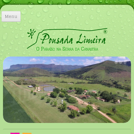
Menu
Início
A Pousada
O Paraíso na Serra da Canastra
Acomodações
▼
Imagens
Localização